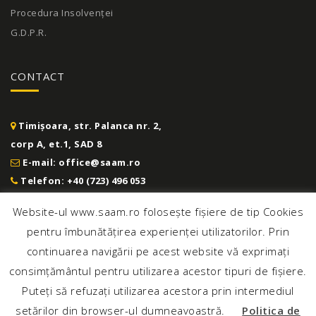
Procedura Insolvenței
G.D.P.R.
CONTACT
Timișoara, str. Palanca nr. 2,
corp A, et.1, SAD 8
E-mail: office@saam.ro
Telefon: +40 (723) 496 053
+40 (760) 574 343
|
+40 (721) 062 415 | +40 (745) 780 437
Website-ul www.saam.ro folosește fișiere de tip Cookies
pentru îmbunătățirea experienței utilizatorilor. Prin
continuarea navigării pe acest website vă exprimați
consimțământul pentru utilizarea acestor tipuri de fișiere.
Puteți să refuzați utilizarea acestora prin intermediul
setărilor din browser-ul dumneavoastră.
Politica de
Cabinet de Avocat Anca Săsăran © Toate Drepturile Rezervate