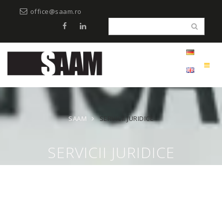
office@saam.ro
SAAM
SERVICII JURIDICE
SERVICII JURIDICE