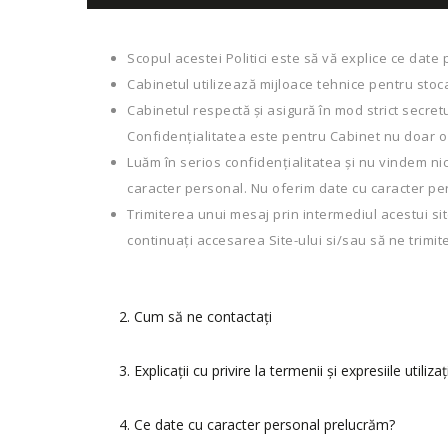
Scopul acestei Politici este să vă explice ce date
Cabinetul utilizează mijloace tehnice pentru stoca
Cabinetul respectă și asigură în mod strict secret
Confidențialitatea este pentru Cabinet nu doar o o
Luăm în serios confidențialitatea și nu vindem ni
caracter personal. Nu oferim date cu caracter pe
Trimiterea unui mesaj prin intermediul acestui si
continuați accesarea Site-ului si/sau să ne trimit
2. Cum să ne contactaţi
3. Explicaţii cu privire la termenii și expresiile utiliza
4. Ce date cu caracter personal prelucrăm?