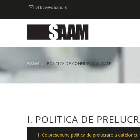
office@saam.ro
SAAM
POLITICA DE CONFIDENȚIALITATE
I. POLITICA DE PRELU
1. Ce presupune politica de prelucrare a datelor cu