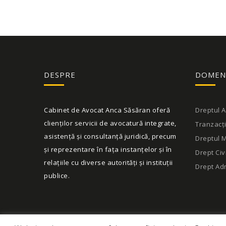
DESPRE
DOMEN
Cabinet de Avocat Anca Săsăran oferă
Dreptul A
clienților servicii de avocatură integrate,
Tranzacți
asistență și consultanță juridică, precum
Dreptul M
și reprezentare în fața instanțelor și în
Drept Civi
relațiile cu diverse autorități și instituții
Drept Adm
publice.