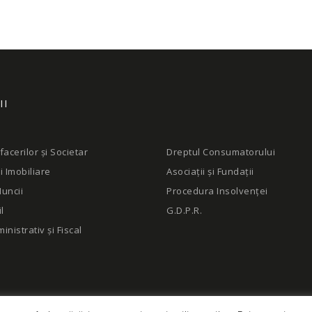
II
facerilor și Societar
Dreptul Consumatorului
i Imobiliare
Asociații și Fundații
uncii
Procedura Insolvenței
l
G.D.P.R.
inistrativ și Fiscal