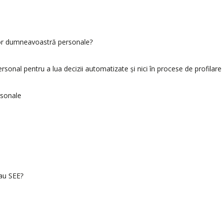
elor dumneavoastră personale?
sonal pentru a lua decizii automatizate și nici în procese de profila
rsonale
sau SEE?