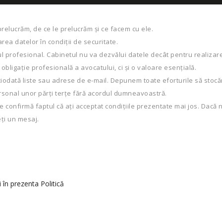
 prelucrăm, de ce le prelucrăm și ce facem cu ele.
rea datelor în condiții de securitate.
ul profesional. Cabinetul nu va dezvălui datele decât pentru realizarea
bligație profesională a avocatului, ci și o valoare esențială.
ciodată liste sau adrese de e-mail. Depunem toate eforturile să stocă
rsonal unor părți terțe fără acordul dumneavoastră.
te confirmă faptul că ați acceptat condițiile prezentate mai jos. Dacă
eți un mesaj.
ţi în prezenta Politică