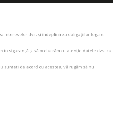
 intereselor dvs. și îndeplinirea obligațiilor legale.
m în siguranță și să prelucrăm cu atenție datele dvs. cu
 nu sunteți de acord cu acestea, vă rugăm să nu