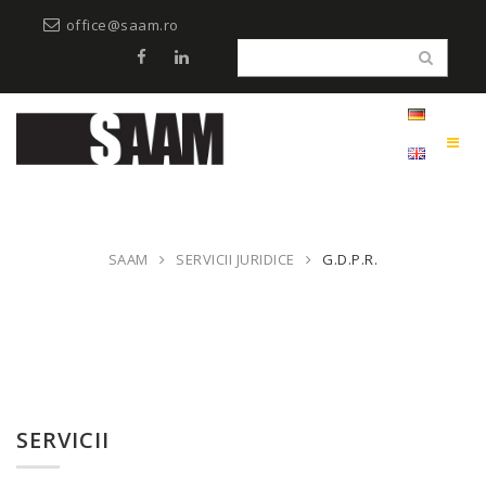
office@saam.ro
SAAM
SERVICII JURIDICE
G.D.P.R.
SERVICII